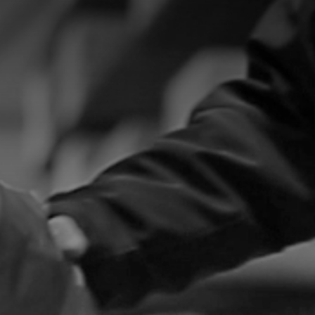
Ha bármilyen kérdése van termékeinkkel kapcsolatban, vagy ha
egyedi ajánlatot szeretne kapni, kérjük, forduljon hozzánk
bizalommal.
Egyesült:
Tel:
+36 70 386 1978
Email:
info(at)karosallvanyok.hu
Lépjen velünk kapcsolatba most!