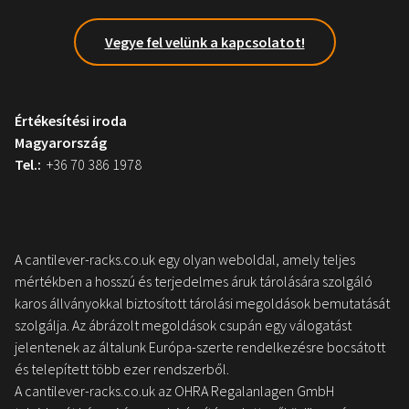
Vegye fel velünk a kapcsolatot!
Értékesítési iroda
Magyarország
Tel.:
+36 70 386 1978
A cantilever-racks.co.uk egy olyan weboldal, amely teljes
mértékben a hosszú és terjedelmes áruk tárolására szolgáló
karos állványokkal biztosított tárolási megoldások bemutatását
szolgálja. Az ábrázolt megoldások csupán egy válogatást
jelentenek az általunk Európa-szerte rendelkezésre bocsátott
és telepített több ezer rendszerből.
A cantilever-racks.co.uk az OHRA Regalanlagen GmbH