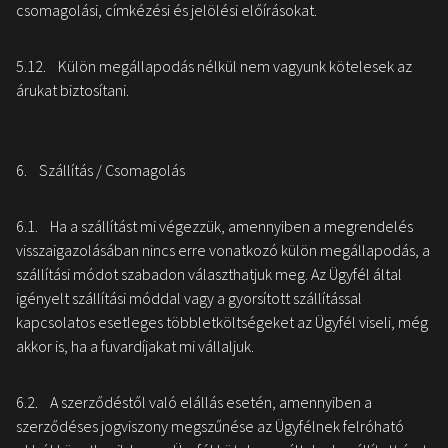
csomagolási, címkézési és jelölési előírásokat.
5.12. Külön megállapodás nélkül nem vagyunk kötelesek az
árukat biztosítani.
6. Szállítás / Csomagolás
6.1. Ha a szállítást mi végezzük, amennyiben a megrendelés
visszaigazolásában nincs erre vonatkozó külön megállapodás, a
szállítási módot szabadon választhatjuk meg. Az Ügyfél által
igényelt szállítási móddal vagy a gyorsított szállítással
kapcsolatos esetleges többletköltségeket az Ügyfél viseli, még
akkor is, ha a fuvardíjakat mi vállaljuk.
6.2. A szerződéstől való elállás esetén, amennyiben a
szerződéses jogviszony megszűnése az Ügyfélnek felróható