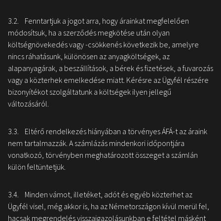
3.2. Fenntartjuk a jogot arra, hogy árainkat megfelelően
módosítsuk, ha a szerződés megkötése után olyan
költségnövekedés vagy -csökkenés következik be, amelyre
nincs ráhatásunk, különösen az anyagköltségek, az
alapanyagárak, a beszállítások, a bérek és fizetések, a fuvarozás
vagy a közterhek emelkedése miatt. Kérésre az Ügyfél részére
bizonyítékot szolgáltatunk a költségek ilyen jellegű
változásáról.
3.3. Eltérő rendelkezés hiányában a törvényes ÁFÁ-t az áraink
nem tartalmazzák. A számlázás mindenkori időpontjára
vonatkozó, törvényben meghatározott összeget a számlán
külön feltüntetjük.
3.4. Minden vámot, illetéket, adót és egyéb közterhet az
Ügyfél visel, még akkor is, ha az Németországon kívül merül fel,
hacsak megrendelés visszaigazolásunkban e feltétel másként