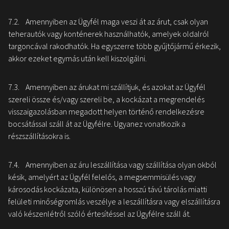
7.2. Amennyiben az Ügyfél maga veszi át az árut, csak olyan
teherautók vagy konténerek használhatók, amelyek oldalról
targoncával rakodhatók. Ha egyszerre több gyűjtőjármű érkezik,
akkor ezeket egymás után kell kiszolgálni.
7.3. Amennyiben az árukat mi szállítjuk, és azokat az Ügyfél
szereli össze és/vagy szereli be, a kockázat a megrendelés
visszaigazolásban megadott helyen történő rendelkezésre
bocsátással száll át az Ügyfélre. Ugyanez vonatkozik a
részszállításokra is.
7.4. Amennyiben az áru leszállítása vagy szállítása olyan okból
késik, amelyért az Ügyfél felelős, a megsemmisülés vagy
károsodás kockázata, különösen a hosszú távú tárolás miatti
felületi minőségromlás veszélye a leszállításra vagy elszállításra
való készenlétről szóló értesítéssel az Ügyfélre száll át.