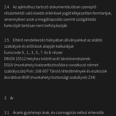
2.4. Az ajánlathoz tartozó dokumentációban szereplő
részletektől való kisebb eltérések jogát kifejezetten fenntartjuk,
amennyiben azok a megállapodás szerinti szolgáltatás
funkcióját tartósan nem befolyásolják.
2.5. Eltérő rendelkezés hiányában állványainkat az alábbi
szabályok és előírások alapján kalkuláljuk:
Eurocode 0., 1., 3., 5., 7. és 8. részei
DIN EN 15512 Helyhez kötött acél tárolórendszerek
DGUV (munkahelyi balesetbiztosításra vonatkozó német
szabályozás) Polc 108-007 Tároló létesítmények és eszközök
(korábban BGR (munkahelyi biztonsági szabályok) 234)
3. Ár
3.1. Áraink gyártelepi árak, és csomagolás nélkül értendők.