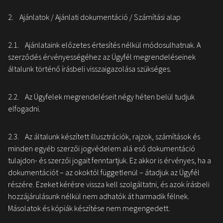
2. Ajánlatok / Ajánlati dokumentáció / Számítási alap
2.1. Ajánlataink előzetes értesítés nélkül módosulhatnak. A
szerződés érvényességéhez az Ügyfél megrendeléseinek
általunk történő írásbeli visszaigazolása szükséges.
2.2. Az Ügyfelek megrendeléseit négy héten belül tudjuk
elfogadni.
2.3. Az általunk készített illusztrációk, rajzok, számítások és
minden egyéb szerzői jogvédelem alá eső dokumentáció
tulajdon- és szerzői jogait fenntartjuk. Ez akkor is érvényes, ha a
dokumentációt – az okoktól függetlenül – átadjuk az Ügyfél
részére. Ezeket kérésre vissza kell szolgáltatni, és azok írásbeli
hozzájárulásunk nélkül nem adhatók át harmadik félnek.
Másolatok és kópiák készítése nem megengedett.