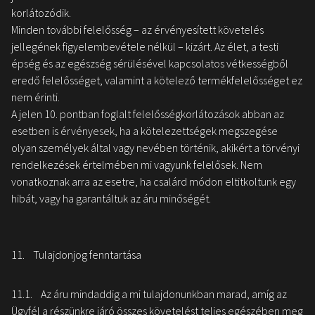
korlátozódik.
Minden további felelősség – az érvényesített követelés
jellegének figyelembevétele nélkül – kizárt. Az élet, a testi
épség és az egészség sérülésével kapcsolatos vétkességből
eredő felelősséget, valamint a kötelező termékfelelősséget ez
nem érinti.
A jelen 10. pontban foglalt felelősségkorlátozások abban az
esetben is érvényesek, ha a kötelezettségek megszegése
olyan személyek által vagy nevében történik, akikért a törvényi
rendelkezések értelmében mi vagyunk felelősek. Nem
vonatkoznak arra az esetre, ha csalárd módon eltitkoltunk egy
hibát, vagy ha garantáltuk az áru minőségét.
11. Tulajdonjog fenntartása
11.1. Az áru mindaddig a mi tulajdonunkban marad, amíg az
Ügyfél a részünkre járó összes követelést teljes egészében meg