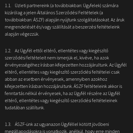
1.1. Üzleti partnereink (a továbbiakban: Ügyfelek) számára
kizárólag a jelen Általános Szerződési Feltételek (a
továbbiakban: ÁSZF) alapján nyújtunk szolgáltatásokat. Az áruk
Ha bármilyen kérdése van termékeinkkel kapcsolatban, vagy ha
megrendelését és/vagy szállítását a beszerzési feltételeink
egyedi ajánlatot szeretne kapni, kérjük, forduljon hozzánk
alapján végezzük.
bizalommal.
1.2. Az Ügyfél ettől eltérő, ellentétes vagy kiegészítő
Egyesült:
szerződési feltételeit nem ismerjük el, kivéve, ha azok
érvényességéhez írásban kifejezetten hozzájárultunk. Az Ügyfél
Tel:
+36 70 386 1978
eltérő, ellentétes vagy kiegészítő szerződési feltételei csak
Email:
info(at)karosallvanyok.hu
abban az esetben érvényesek, amennyiben azokhoz
kifejezetten írásban hozzájárultunk. ÁSZF feltételeink akkor is
fenntartás nélkül érvényesek, ha az Ügyfél részére az Ügyfél
Lépjen velünk kapcsolatba most!
eltérő, ellentétes vagy kiegészítő szerződési feltételeinek
tudatában szállítunk.
1.3. ÁSZF-ünk az ugyanazon Ügyféllel kötött jövőbeni
megállapodásokra is vonatkozik, anélkül, hogy erre minden