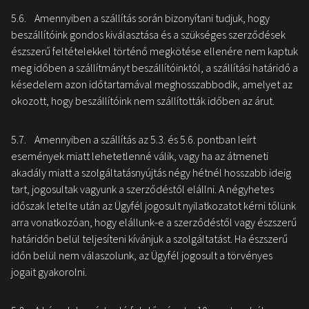
5.6. Amennyiben a szállítás során bizonyítani tudjuk, hogy
beszállítóink gondos kiválasztása és a szükséges szerződések
észszerű feltételekkel történő megkötése ellenére nem kaptuk
meg időben a szállítmányt beszállítóinktól, a szállítási határidő a
késedelem azon időtartamával meghosszabbodik, amelyet az
okozott, hogy beszállítóink nem szállították időben az árut.
5.7. Amennyiben a szállítás az 5.3. és 5.6. pontban leírt
események miatt lehetetlenné válik, vagy ha az átmeneti
akadály miatt a szolgáltatásnyújtás négy hétnél hosszabb ideig
tart, jogosultak vagyunk a szerződéstől elállni. A négyhetes
időszak letelte után az Ügyfél jogosult nyilatkozatot kérni tőlünk
arra vonatkozóan, hogy elállunk-e a szerződéstől vagy észszerű
határidőn belül teljesíteni kívánjuk a szolgáltatást. Ha észszerű
időn belül nem válaszolunk, az Ügyfél jogosult a törvényes
jogait gyakorolni.