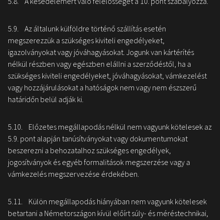
5.8. A késedelemért való felelősséget a 10. pont szabályozza.
5.9. Az általunk külföldre történő szállítás esetén
megszerezzük a szükséges kiviteli engedélyeket,
igazolványokat vagy jóváhagyásokat. Jogunk van kártérítés
nélkül részben vagy egészben elállni a szerződéstől, ha a
szükséges kiviteli engedélyeket, jóváhagyásokat, vámkezelést
vagy hozzájárulásokat a hatóságok nem vagy nem észszerű
határidőn belül adják ki.
5.10. Előzetes megállapodás nélkül nem vagyunk kötelesek az
5.9. pont alapján tanúsítványokat vagy dokumentumokat
beszerezni a behozatalhoz szükséges engedélyek,
jogosítványok és egyéb formalitások megszerzése vagy a
vámkezelés megszervezése érdekében.
5.11. Külön megállapodás hiányában nem vagyunk kötelesek
betartani a Németországon kívül előírt súly- és méréstechnikai,