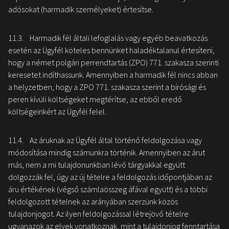
adósokat (harmadik személyeket) értesítse.
11.3. Harmadik fél általi lefoglalás vagy egyéb beavatkozás
esetén az Ügyfél köteles bennünket haladéktalanul értesíteni,
hogy a német polgári perrendtartás (ZPO) 771. szakasza szerinti
keresetet indíthassunk. Amennyiben a harmadik fél nincs abban
a helyzetben, hogy a ZPO 771. szakasza szerint a bírósági és
peren kívüli költségeket megtérítse, az ebből eredő
költségeinkért az Ügyfél felel.
11.4. Az áruknak az Ügyfél által történő feldolgozása vagy
módosítása mindig számunkra történik. Amennyiben az árut
más, nem a mi tulajdonunkban lévő tárgyakkal együtt
dolgozzák fel, úgy az új tételre a feldolgozás időpontjában az
áru értékének (végső számlaösszeg áfával együtt) és a többi
feldolgozott tételnek az arányában szerzünk közös
tulajdonjogot. Az ilyen feldolgozással létrejövő tételre
ugyanazok az elvek vonatkoznak, mint a tulajdonjog fenntartása