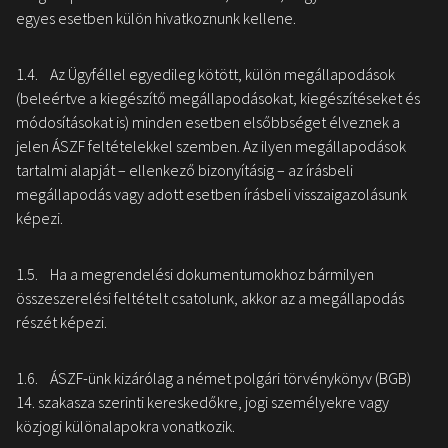
egyes esetben külön hivatkoznunk kellene.
1.4. Az Ügyféllel egyedileg kötött, külön megállapodások
(beleértve a kiegészítő megállapodásokat, kiegészítéseket és
módosításokat is) minden esetben elsőbbséget élveznek a
jelen ÁSZF feltételekkel szemben. Az ilyen megállapodások
tartalmi alapját – ellenkező bizonyításig – az írásbeli
megállapodás vagy adott esetben írásbeli visszaigazolásunk
képezi.
1.5. Ha a megrendelési dokumentumokhoz bármilyen
összeszerelési feltételt csatolunk, akkor az a megállapodás
részét képezi.
1.6. ÁSZF-ünk kizárólag a német polgári törvénykönyv (BGB)
14. szakasza szerinti kereskedőkre, jogi személyekre vagy
közjogi különalapokra vonatkozik.