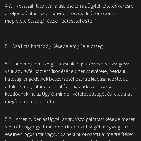
4.7. Részszállítások vállalása esetén az Ügyfél köteles kérésre
a teljes szállításhoz viszonyított részszállítás értékének
megfelelő összegű részletfizetést teljesíteni.
5. Szállítási határidő / Késedelem / Felelősség
5.1. Amennyiben szolgáltatásunk teljesítéséhez szükségessé
válik az Ügyfél közreműködésének igénybevétele, például
hatósági engedélyek beszerzéséhez, rajz kiadásához stb. az
általunk meghatározott szállítási határidők csak akkor
kezdődnek, ha az Ügyfél minden kötelezettségét és feladatát
megfelelően teljesítette.
5.2. Amennyiben az Ügyfél az árut/szolgáltatást késedelmesen
veszi át, vagy együttműködési kötelezettségét megszegi, az
esetben jogosultak vagyunk a nekünk okozott kár megtérítését