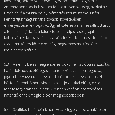
követelni, beleértve az esetleges többletköltségeket is.
Amennyiben speciális szolgáltatásokra van szükség, azokat az
Ügyfél felé a munkaidő-nyilvántartás szerint számoljuk fel.
Fenntartjuk magunknak a további követelések
érvényesítésének jogát. Az Ügyfél köteles a már leszállított árut
a teljes szolgáltatás általunk történő teljesítéséig saját
költségén és kockázatára az átvételi késedelem és a fennálló
együttműködési kötelezettség megszegésének idejére
ideiglenesen tárolni.
5.3. Amennyiben a megrendelési dokumentációban a szállítási
határidők hozzávetőleges határidőkként vannak megadva,
jogosultak vagyunk a megadott időpontokat legfeljebb két
héttel túllépni. Amennyiben ezzel a jogunkkal élünk, ezt a
lehető legkorábban jelezzük. Minden későbbi szerződéses
határidő ennek megfelelően meghosszabbodik.
5.4. Szállítási határidőink nem veszik figyelembe a határokon