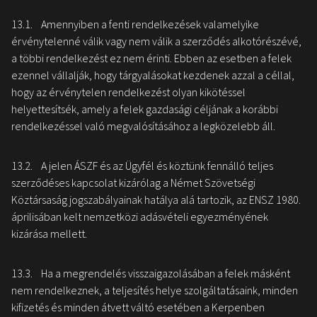
13.1. Amennyiben a fenti rendelkezések valamelyike
érvénytelenné válik vagy nem válik a szerződés alkotórészévé,
a többi rendelkezést ez nem érinti. Ebben az esetben a felek
ezennel vállalják, hogy tárgyalásokat kezdenek azzal a céllal,
hogy az érvénytelen rendelkezést olyan kikötéssel
helyettesítsék, amely a felek gazdasági céljának a korábbi
rendelkezéssel való megvalósításához a legközelebb áll.
13.2. A jelen ÁSZF és az Ügyfél és köztünk fennálló teljes
szerződéses kapcsolat kizárólag a Német Szövetségi
Köztársaság jogszabályainak hatálya alá tartozik, az ENSZ 1980.
áprilisában kelt nemzetközi adásvételi egyezményének
kizárása mellett.
13.3. Ha a megrendelés visszaigazolásában a felek másként
nem rendelkeznek, a teljesítés helye szolgáltatásaink, minden
kifizetés és minden átvett váltó esetében a Kerpenben