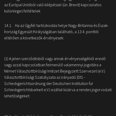
az Európai Unióból való kilépéssel (ún. Brexit) kapcsolatos
különleges feltételek
14.1. Ha az Ügyfél tartózkodási helye Nagy-Britannia és Észak-
Írország Egyesült Királyságában található, a 13.4. ponttól
eltérően a következők érvényesek:
(1) A jelen szerződésből vagy annak érvényességéből eredő
vagy azzal kapcsolatban felmerülő valamennyi jogvitára a
Német Választottbírósági Intézet Bejegyzett Szervezet (e.V.)
Választottbírósági Szabályzata az irányadó (DIS -
Schiedsgerichtsordnung der Deutschen Institution für
Schiedsgerichtsbarkeit e.V.) ezáltal kizárva a rendes jogorvoslati
lehetőségeket.