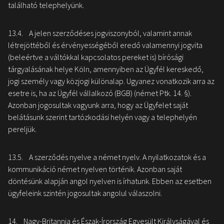
található telephelyünk.
13.4. A jelen szerződéses jogviszonyból, valamint annak
létrejöttéből és érvényességéből eredő valamennyi jogvita
(beleértve a váltókkal kapcsolatos pereket is) bírósági
tárgyalásának helye Köln, amennyiben az Ügyfél kereskedő,
jogi személy vagy közjogi különalap. Ugyanez vonatkozik arra az
esetre is, ha az Ügyfél vállalkozó (BGB) (német Ptk. 14. §).
Azonban jogosultak vagyunk arra, hogy az Ügyfelet saját
belátásunk szerint tartózkodási helyén vagy a telephelyén
pereljük.
13.5. A szerződés nyelve a német nyelv. A nyilatkozatok és a
kommunikáció német nyelven történik. Azonban saját
döntésünk alapján angol nyelven is írhatunk. Ebben az esetben
ügyfeleink szintén jogosultak angolul válaszolni.
14. Nagy-Britannia és Észak-Írország Egyesült Királyságával és