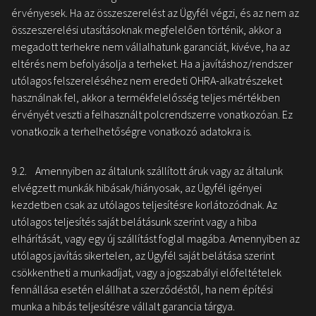
érvényesek. Ha az összeszerelést az Ügyfél végzi, és az nem az
összeszerelési utasításoknak megfelelően történik, akkor a
megadott terhekre nem vállalhatunk garanciát, kivéve, ha az
eltérés nem befolyásolja a terheket. Ha a javításhoz/rendszer
utólagos felszereléséhez nem eredeti OHRA-alkatrészeket
használnak fel, akkor a termékfelelősség teljes mértékben
érvényét veszti a felhasznált polcrendszerre vonatkozóan. Ez
vonatkozik a terhelhetőségre vonatkozó adatokra is.
9.2. Amennyiben az általunk szállított áruk vagy az általunk
elvégzett munkák hibásak/hiányosak, az Ügyfél igényei
kezdetben csak az utólagos teljesítésre korlátozódnak. Az
utólagos teljesítés saját belátásunk szerint vagy a hiba
elhárítását, vagy egy új szállítást foglal magába. Amennyiben az
utólagos javítás sikertelen, az Ügyfél saját belátása szerint
csökkentheti a munkadíjat, vagy a jogszabályi előfeltételek
fennállása esetén elállhat a szerződéstől, ha nem építési
munka a hibás teljesítésre vállalt garancia tárgya.