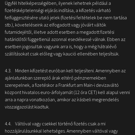
Ügyfél hitelképességében, ilyenek lehetnek például a
fizetésképtelenségi eljárás indítása, a kifizetés várható
felfüggesztésére utaló jelek (fizetési feltételek be nem tartása
stb.), követeléseink az elfogadott vagy jóváírt váltók
futamidejétől, illetve adott esetben a megadott fizetési
határidőtől függetlenül azonnal esedékessé válnak. Ebben az
esetben jogosultak vagyunk arra is, hogy a még hátralévő
szállításokat csak előleg vagy kaució ellenében teljesítsük.
4.3. Minden kifizetést euróban kell teljesíteni. Amennyiben az
ajánlatunkban szereplő árak eltérő pénznemekben
szerepelnek, a fizetéskor a Frankfurt am Main-i devizaváltó
központ hivatalos euro-árfolyamát (12 óra CET) kell alapul venni
arra a napra vonatkozóan, amikor az írásbeli megrendelés
visszaigazolást kiadtuk.
4.4. Váltóval vagy csekkel történő fizetés csak a mi
hozzájárulásunkkal lehetséges. Amennyiben váltóval vagy