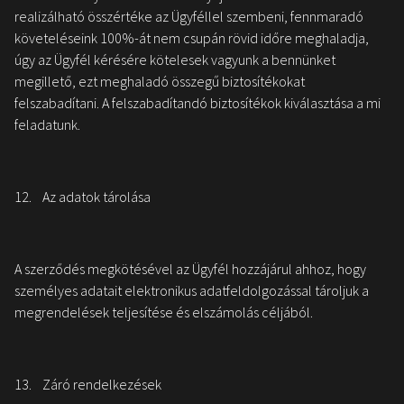
realizálható összértéke az Ügyféllel szembeni, fennmaradó
követeléseink 100%-át nem csupán rövid időre meghaladja,
úgy az Ügyfél kérésére kötelesek vagyunk a bennünket
megillető, ezt meghaladó összegű biztosítékokat
felszabadítani. A felszabadítandó biztosítékok kiválasztása a mi
feladatunk.
12. Az adatok tárolása
A szerződés megkötésével az Ügyfél hozzájárul ahhoz, hogy
személyes adatait elektronikus adatfeldolgozással tároljuk a
megrendelések teljesítése és elszámolás céljából.
13. Záró rendelkezések