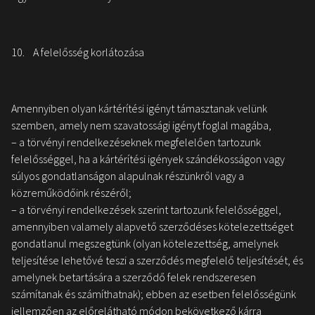
10. A felelősség korlátozása
Amennyiben olyan kártérítési igényt támasztanak velünk
szemben, amely nem szavatossági igényt foglal magába,
– a törvényi rendelkezéseknek megfelelően tartozunk
felelősséggel, ha a kártérítési igények szándékosságon vagy
súlyos gondatlanságon alapulnak részünkről vagy a
közreműködőink részéről;
– a törvényi rendelkezések szerint tartozunk felelősséggel,
amennyiben valamely alapvető szerződéses kötelezettséget
gondatlanul megszegtünk (olyan kötelezettség, amelynek
teljesítése lehetővé teszi a szerződés megfelelő teljesítését, és
amelynek betartására a szerződő felek rendszeresen
számítanak és számíthatnak); ebben az esetben felelősségünk
jellemzően az előrelátható módon bekövetkező kárra