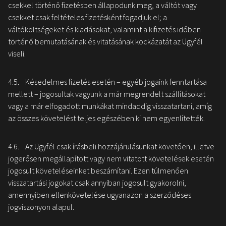
csekkel történő fizetésben állapodunk meg, a váltót vagy
csekket csak feltételes fizetésként fogadjuk el; a
váltóköltségeket és kiadásokat, valamint a kifizetés időben
történő bemutatásának és vitatásának kockázatát az Ügyfél
viseli.
4.5. Késedelmes fizetés esetén – egyéb jogaink fenntartása
mellett – jogosultak vagyunk a már megrendelt szállításokat
vagy a már elfogadott munkákat mindaddig visszatartani, amíg
az összes követelést teljes egészében ki nem egyenlítették.
4.6. Az Ügyfél csak írásbeli hozzájárulásunkat követően, illetve
jogerősen megállapított vagy nem vitatott követelések esetén
jogosult követeléseinket beszámítani. Ezen túlmenően
visszatartási jogokat csak annyiban jogosult gyakorolni,
amennyiben ellenkövetelése ugyanazon a szerződéses
jogviszonyon alapul.