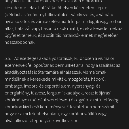
átnyúló szállítások és kézbesítések során előforduló
késedelmet. Ha a határátkelőhelyen késedelem lép fel
(például a vámáru-nyilatkozatok és vámkezelés, a vámáru-
nyilatkozatok és vámkezelés miatti forgalmi dugók vagy sorban
állás, határzár vagy hasonló okok miatt), ezek a késedelmek az
Ügyfelet terhelik, és a szállítási határidők ennek megfelelően
hosszabbodnak.
5.5. Az esetleges akadályoztatások, különösen a vis maior
események feljogosítanak bennünket arra, hogy a szállítást az
akadályoztatás időtartamára elhalasszuk. Vis maiornak
minősülnek a kereskedelmi viták, mozgósítás, háború,
embargó, import- és exporttilalom, nyersanyag- és
energiahiány, tűzvész, forgalmi akadályok, rossz időjárási
körülmények (például szereléskor) és egyéb, a mi felelősségi
körünkön kívül eső körülmények. E tekintetben nem számít,
hogy ez a mi telephelyünkön, egy korábbi szállító vagy
alvállalkozó telephelyén következik be.