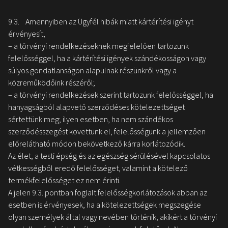
9.3. Amennyiben az Ügyfél hibák miatt kártérítési igényt
érvényesít,
– a törvényi rendelkezéseknek megfelelően tartozunk
felelősséggel, ha a kártérítési igények szándékosságon vagy
súlyos gondatlanságon alapulnak részünkről vagy a
közreműködőink részéről;
– a törvényi rendelkezések szerint tartozunk felelősséggel, ha
hanyagságból alapvető szerződéses kötelezettséget
sértettünk meg; ilyen esetben, ha nem szándékos
szerződésszegést követtünk el, felelősségünk a jellemzően
előrelátható módon bekövetkező kárra korlátozódik.
Az élet, a testi épség és az egészség sérülésével kapcsolatos
vétkességből eredő felelősséget, valamint a kötelező
termékfelelősséget ez nem érinti.
A jelen 9.3. pontban foglalt felelősségkorlátozások abban az
esetben is érvényesek, ha a kötelezettségek megszegése
olyan személyek által vagy nevében történik, akikért a törvényi