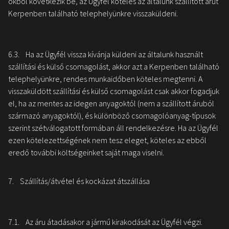
okból következik be, az Ügyfél köteles az általunk szállított árut
Kerpenben található telephelyünkre visszaküldeni.
6.3. Ha az Ügyfél vissza kívánja küldeni az általunk használt
szállítási és külső csomagolást, akkor azt a Kerpenben található
telephelyünkre, rendes munkaidőben köteles megtenni. A
visszaküldött szállítási és külső csomagolást csak akkor fogadjuk
el, ha az mentes az idegen anyagoktól (nem a szállított áruból
származó anyagoktól), és különböző csomagolóanyag-típusok
szerint szétválogatott formában áll rendelkezésre. Ha az Ügyfél
ezen kötelezettségének nem tesz eleget, köteles az ebből
eredő további költségeinket saját maga viselni.
7. Szállítás/átvétel és kockázat átszállása
7.1. Az áru átadásakor a jármű kirakodását az Ügyfél végzi.