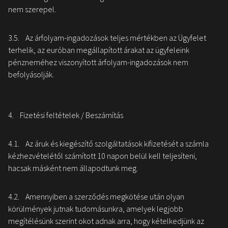
nem szerepel.
3.5. Az árfolyam-ingadozások teljes mértékben az Ügyfelet
terhelik, az euróban megállapított árakat az ügyfeleink
pénzneméhez viszonyított árfolyam-ingadozások nem
befolyásolják.
4. Fizetési feltételek / Beszámítás
4.1. Az áruk és kiegészítő szolgáltatások kifizetését a számla
kézhezvételétől számított 10 napon belül kell teljesíteni,
hacsak másként nem állapodtunk meg.
4.2. Amennyiben a szerződés megkötése után olyan
körülmények jutnak tudomásunkra, amelyek legjobb
megítélésünk szerint okot adnak arra, hogy kételkedjünk az