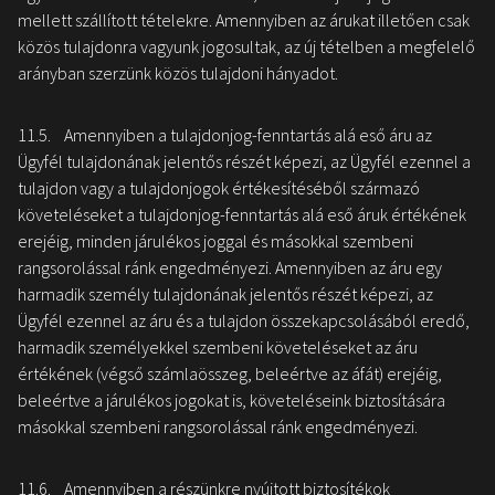
mellett szállított tételekre. Amennyiben az árukat illetően csak
közös tulajdonra vagyunk jogosultak, az új tételben a megfelelő
arányban szerzünk közös tulajdoni hányadot.
11.5. Amennyiben a tulajdonjog-fenntartás alá eső áru az
Ügyfél tulajdonának jelentős részét képezi, az Ügyfél ezennel a
tulajdon vagy a tulajdonjogok értékesítéséből származó
követeléseket a tulajdonjog-fenntartás alá eső áruk értékének
erejéig, minden járulékos joggal és másokkal szembeni
rangsorolással ránk engedményezi. Amennyiben az áru egy
harmadik személy tulajdonának jelentős részét képezi, az
Ügyfél ezennel az áru és a tulajdon összekapcsolásából eredő,
harmadik személyekkel szembeni követeléseket az áru
értékének (végső számlaösszeg, beleértve az áfát) erejéig,
beleértve a járulékos jogokat is, követeléseink biztosítására
másokkal szembeni rangsorolással ránk engedményezi.
11.6. Amennyiben a részünkre nyújtott biztosítékok