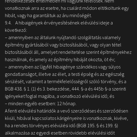
rendelkezések értelmében mi vagyunk felelősek. Nem
vonatkoznak arra az esetre, ha csalárd módon eltitkoltunk egy
hibát, vagy ha garantáltuk az áru minőségét.
9.4. A hibaigények érvényesítésének elévülési ideje a
következő:
– amennyiben az általunk nyújtandó szolgáltatás valamely
építmény gyártásából vagy biztosításából, vagy olyan tétel
biztosításából áll, amelyet rendeltetése szerint építményekhez
használnak, és amely az építmény hibáját okozta, öt év;
– amennyiben az Ügyfél hibaigénye szándékos vagy súlyos
gondatlanságot, illetve az élet, a testi épség és az egészség
sérülését, valamint a termékfelelősségről szóló törvény, és a
BGB 438. § 1. (1) és 3. bekezdése, 444. §-a és 445b §-a szerinti
igényeket foglal magába, a vonatkozó elévülési idő; és
– minden egyéb esetben: 12 hónap.
A fenti elévülési határidők a vevő szerződéses és szerződésen
kívüli, hibával kapcsolatos kárigényeire is vonatkoznak, kivéve,
ha a rendes törvényes elévülési idő (BGB 195. § és 199. §)
alkalmazása az egyedi esetben rövidebb elévülési időt