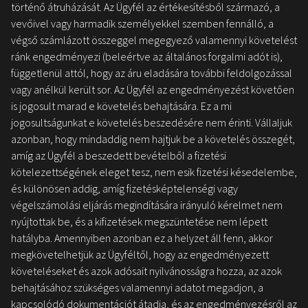
történő átruházását. Az Ügyfél az értékesítésből származó, a
vevőivel vagy harmadik személyekkel szemben fennálló, a
végső számlázott összeggel megegyező valamennyi követelést
ránk engedményezi (beleértve az általános forgalmi adót is),
függetlenül attól, hogy az áru eladására további feldolgozással
vagy anélkül került sor. Az Ügyfél az engedményezést követően
is jogosult marad e követelés behajtására. Ez a mi
jogosultságunkat e követelés beszedésére nem érinti. Vállaljuk
azonban, hogy mindaddig nem hajtjuk be a követelés összegét,
amíg az Ügyfél a beszedett bevételből a fizetési
kötelezettségének eleget tesz, nem esik fizetési késedelembe,
és különösen addig, amíg fizetésképtelenségi vagy
végelszámolási eljárás megindítására irányuló kérelmet nem
nyújtottak be, és a kifizetések megszüntetése nem lépett
hatályba. Amennyiben azonban ez a helyzet áll fenn, akkor
megkövetelhetjük az Ügyféltől, hogy az engedményezett
követeléseket és azok adósait nyilvánosságra hozza, az azok
behajtásához szükséges valamennyi adatot megadjon, a
kapcsolódó dokumentációt átadja, és az engedményezésről az