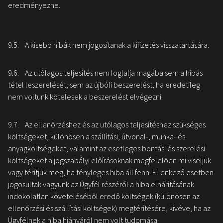
eredményezne.
9.5. A kisebb hibák nem jogosítanak a kifizetés visszatartására.
9.6. Az utólagos teljesítés nem foglalja magába sem a hibás
tétel leszerelését, sem az újbóli beszerelést, ha eredetileg
nem voltunk kötelesek a beszerelést elvégezni.
9.7. Az ellenőrzéshez és az utólagos teljesítéshez szükséges
költségeket, különösen a szállítási, útvonal-, munka- és
anyagköltségeket, valamint az esetleges bontási és szerelési
költségeket a jogszabályi előírásoknak megfelelően mi viseljük
vagy térítjük meg, ha tényleges hiba áll fenn. Ellenkező esetben
jogosultak vagyunk az Ügyfél részéről a hiba elhárításának
indokolatlan követeléséből eredő költségek (különösen az
ellenőrzési és szállítási költségek) megtérítésére, kivéve, ha az
Ügyfélnek a hiba hiányáról nem volt tudomása.