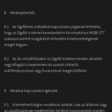
8. Hibabejelentés
8.1. Az Ügyfélnek a hibákkal kapcsolatos jogainak feltétele,
hogy az Ügyfél a német kereskedelmi törvénykönyv (HGB) 377.
szakasza szerinti vizsgálati és értesítési kötelezettségének
eleget tegyen.
8.2. Az áru elszállításakor az Ügyfél köteles minden sérülést
vagy kifogást is bejelenteni és azokat a felelős
szállítmányozóval vagy fuvarozóval megerősíttetni.
9. Hibákkal kapcsolatos igények
9.1. A terhelhetőségre vonatkozó adatok csak az általunk vagy
az utasításainknak megfelelően történő összeszerelés esetén