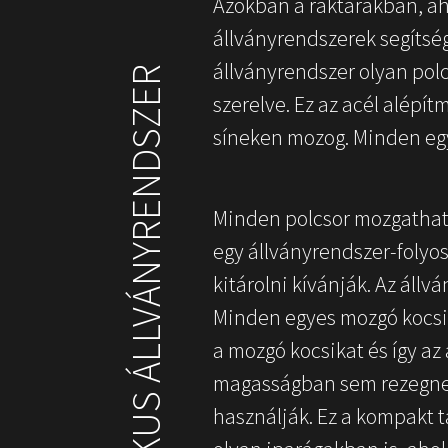
Azokban a raktárakban, aho
állványrendszerek segítség
állványrendszer olyan pol
MOBIL ÉS DINAMIKUS ÁLLVÁNYRENDSZER
szerelve. Ez az acél alépí
síneken mozog. Minden egy
Minden polcsor mozgatható,
egy állványrendszer-folyos
kitárolni kívánják. Az áll
Minden egyes mozgó kocsi
a mozgó kocsikat és így az
magasságban sem rezegnek
használják. Ez a kompakt 