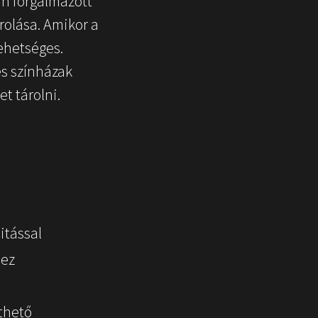
an forgalmazott
rolása. Amikor a
lehetséges.
s színházak
t tárolni.
itással
hez
thető