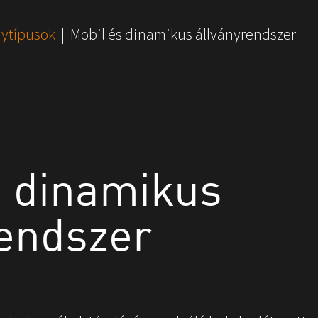
nytípusok
Mobil és dinamikus állványrendszer
s dinamikus
rendszer