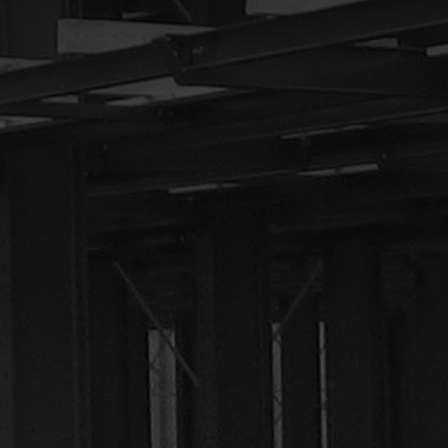
yok.hu
k
st!