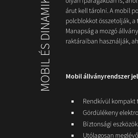
olyan iparágakban is, aho
árut kell tárolni. A mobil
polcblokkot összetolják, a
Manapság a mozgó állvány
raktáraiban használják, ah
Mobil állványrendszer je
Rendkívül kompakt tá
Gördülékeny elektro
Biztonsági eszközök 
Utólagosan meglévő 