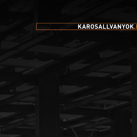
Ha bármilyen kérdése van
termékeinkkel kapcsolatb
egyedi ajánlatot szeretne 
kérjük, forduljon hozzánk
Egyesült: