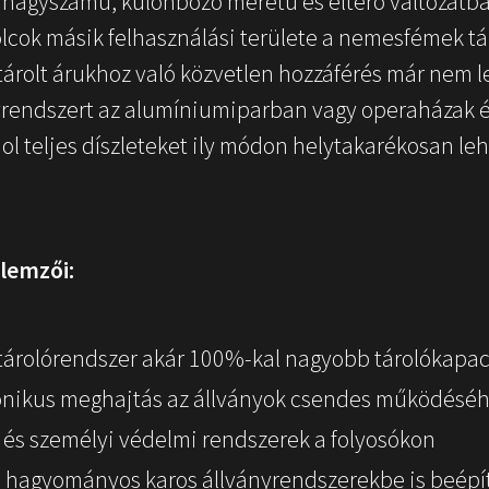
l nagyszámú, különböző méretű és eltérő változatb
 polcok másik felhasználási területe a nemesfémek tá
 tárolt árukhoz való közvetlen hozzáférés már nem 
rendszert az alumíniumiparban vagy operaházak é
ol teljes díszleteket ily módon helytakarékosan lehe
llemzői:
rolórendszer akár 100%-kal nagyobb tárolókapac
nikus meghajtás az állványok csendes működésé
és személyi védelmi rendszerek a folyosókon
hagyományos karos állványrendszerekbe is beépí