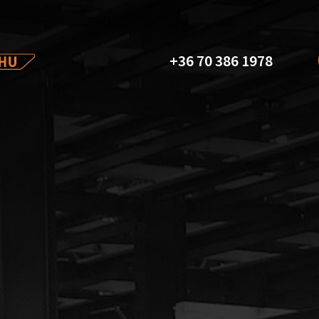
+36 70 386 1978
an, vagy ha
kapni,
 bizalommal.