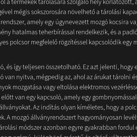
l a termékek tárolására szolgáló hely korlátozott, 
ével mégis sokszorosára növelhető a tárolási kapac
crendszer, amely egy úgynevezett mozgó kocsira va
tmény hatalmas teherbírással rendelkezik, és a padló
es polcsor megfelelő rögzítéssel kapcsolódik egy 
 és így teljesen összetolható. Ez azt jelenti, hogy 
ó van nyitva, mégpedig az, ahol az árukat tárolni 
ványok mozgatása vagy eltolása elektromos vezérlésse
 előtt van egy kapcsoló, amely egy gombnyomássa
 állványokat. Az indítás olyan kíméletes, hogy a po
. A mozgó állványrendszert hagyományosan levé
tárolási módszer azonban egyre gyakrabban fordul 