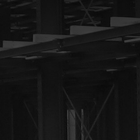
Tel:
+36 70 386 1978
Email:
info(at)karosallvan
Lépjen velün
kapcsolatba mo