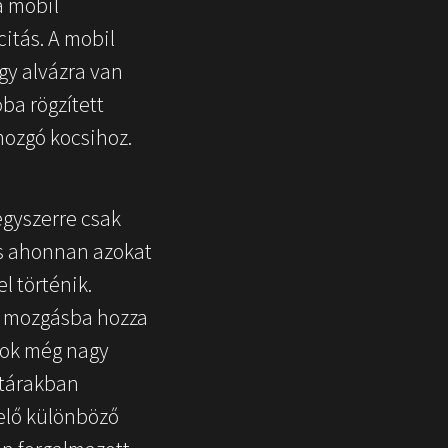
a mobil
itás. A mobil
gy alvázra van
ba rögzített
mozgó kocsihoz.
egyszerre csak
és ahonnan azokat
l történik.
l mozgásba hozza
lcok még nagy
ltárakban
elő különböző