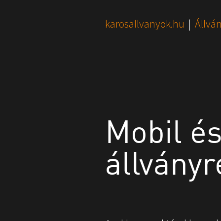
You are here:
karosallvanyok.hu
Állvá
Mobil é
állvány