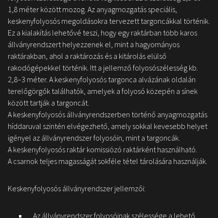
1,8 méter között mozog. Az anyagmozgatás speciális,
keskenyfolyosós megoldásokra tervezett targoncákkal történik.
Ez a kialakítás lehetővé teszi, hogy egy raktárban több karos
állványrendszert helyezzenek el, mint a hagyományos
raktárakban, ahol a raktározás és a kitárolás elülső
rakodógépekkel történik. Itt a jellemző folyosószélesség kb.
2,8–3 méter. A keskenyfolyosós targonca alvázának oldalán
terelőgörgők találhatók, amelyek a folyosó közepén a sínek
között tartják a targoncát.
A keskenyfolyosós állványrendszerben történő anyagmozgatás
híddaruval szintén elvégezhető, amely sokkal kevesebb helyet
igényel az állványrendszer folyosóin, mint a targoncák.
A keskenyfolyosós raktár komissiózó raktárként használható.
A csarnok teljes magasságát sokféle tétel tárolására használják.
Keskenyfolyosós állványrendszer jellemzői:
Az állványrendszer folyosóinak szélessége a lehető