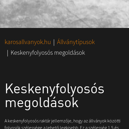
You are here:
karosallvanyok.hu
Állványtípusok
Keskenyfolyosós megoldások
Keskenyfolyosós
megoldások
A keskenyfolyosós raktár jellemzője, hogy az állványok közötti
folyosók szélessége a lehető legkisebb. Ez a szélesség 1,5 és