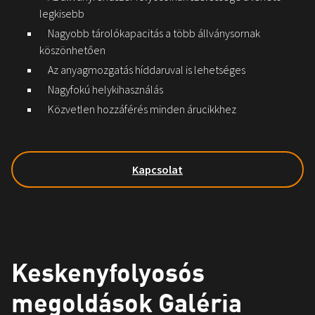
legkisebb
Nagyobb tárolókapacitás a több állványsornak
köszönhetően
Az anyagmozgatás híddaruval is lehetséges
Nagyfokú helykihasználás
Közvetlen hozzáférés minden árucikkhez
Kapcsolat
Keskenyfolyosós
megoldások Galéria