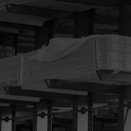
Ha bármilyen kérdése van termékeinkkel kapcsolatban, vagy ha
egyedi ajánlatot szeretne kapni, kérjük, forduljon hozzánk
bizalommal.
Egyesült:
Tel:
+36 70 386 1978
Email:
info(at)karosallvanyok.hu
Lépjen velünk kapcsolatba most!